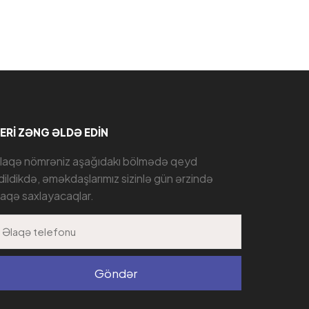
ERI ZƏNG ƏLDƏ EDIN
laqə nömrəniz aşağıdakı bölmədə qeyd
dildikdə, əməkdaşlarımız sizinlə gün ərzində
laqə saxlayacaqlar.
Göndər