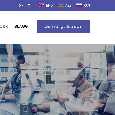
ENG
AZE
RUS
Geri zəng əldə edin
RLƏR
ƏLAQƏ