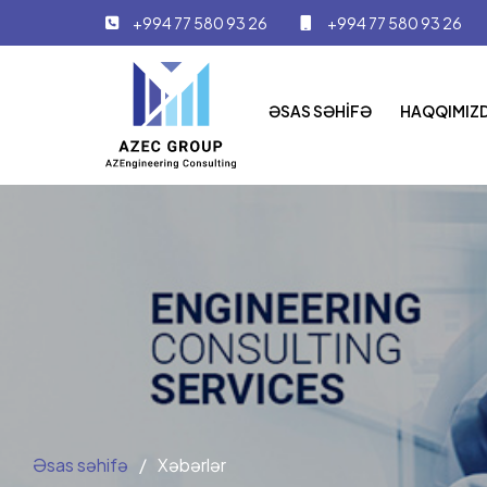
+994 77 580 93 26
+994 77 580 93 26
ƏSAS SƏHIFƏ
HAQQIMIZ
Əsas səhifə
/
Xəbərlər