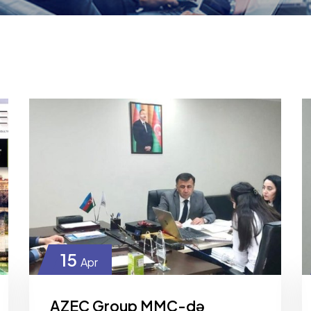
15
Apr
AZEC Group MMC-də