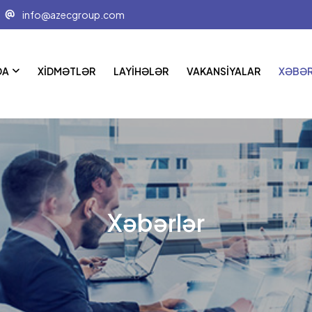
info@azecgroup.com
DA
XIDMƏTLƏR
LAYIHƏLƏR
VAKANSIYALAR
XƏBƏ
Xəbərlər