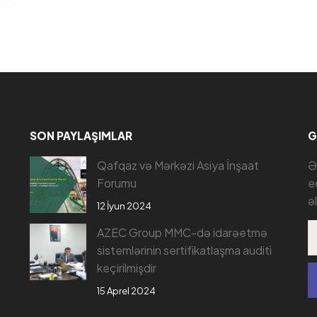
SON PAYLAŞIMLAR
G
Qafqaz və Mərkəzi Asiya İnşaat
Ə
Forumu
e
ə
12 İyun 2024
AZEC Group MMC-də idarəetmə
sistemlərinin sertifikatlaşma auditi
keçirilmişdir
15 Aprel 2024