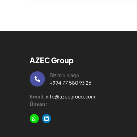
AZEC Group
Bizimlə əlaqə
+994 77 580 93 26
Email:
info@azecgroup.com
Ünvan: