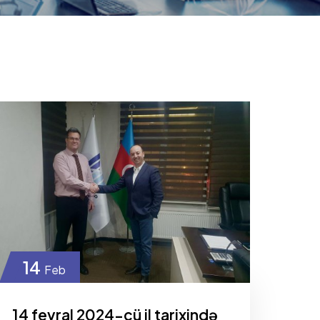
14
Feb
14 fevral 2024-cü il tarixində