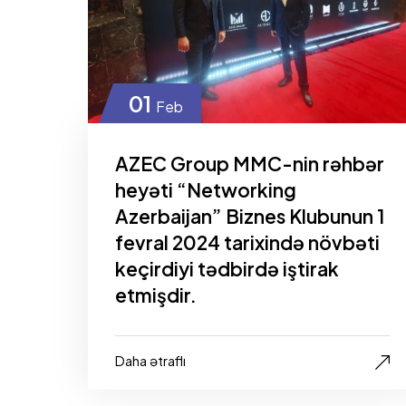
01
Feb
AZEC Group MMC-nin rəhbər
heyəti “Networking
Azerbaijan” Biznes Klubunun 1
fevral 2024 tarixində növbəti
keçirdiyi tədbirdə iştirak
etmişdir.
Daha ətraflı