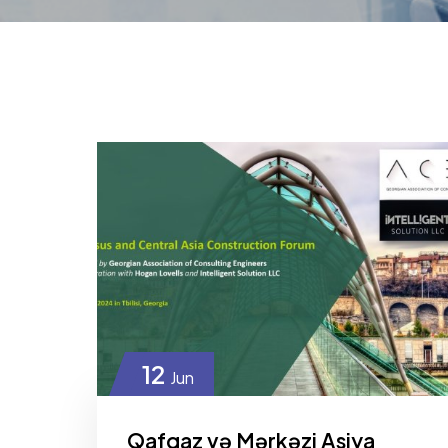
12
Jun
Qafqaz və Mərkəzi Asiya